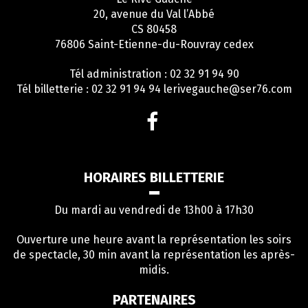
20, avenue du Val l’Abbé
CS 80458
76806 Saint-Etienne-du-Rouvray cedex
Tél administration : 02 32 91 94 90
Tél billetterie : 02 32 91 94 94
lerivegauche@ser76.com
Lien
vers
le
compte
HORAIRES BILLETTERIE
Facebook
Du mardi au vendredi de 13h00 à 17h30
Ouverture une heure avant la représentation les soirs
de spectacle, 30 min avant la représentation les après-
midis.
PARTENAIRES