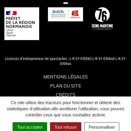
Licences d'entrepreneur de spectacles : L-R-21-010563 L-R-21-010640 L-R-21-
010644
MENTIONS LÉGALES
PLAN DU SITE
CRÉDITS
Ce site utilise des traceurs pour fonctionner et obtenir des
ACCESSIBILITÉ : PARTIELLEMENT CONFORME
statistiques d'utilisation afin améliorer l'utilisation, vous pouvez
contrôler ceux que vous souhaitez activer.
Tout accepter
Tout refuser
Personnaliser