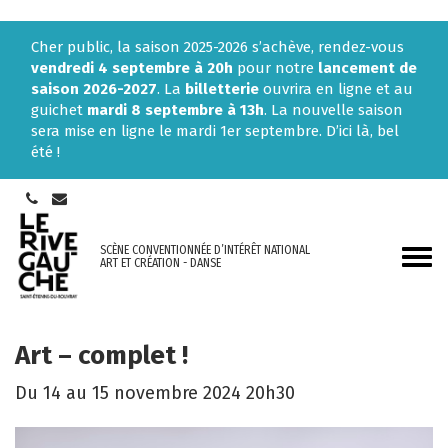
Gestion des traceurs
Cher public, la saison 2025-2026 s’achève, rendez-vous
vendredi 4 septembre à 20h
pour notre
lancement de
saison 2026-2027
. La
billetterie
ouvrira en ligne et au
guichet
mardi 8 septembre à 13h
. La nouvelle saison
sera mise en ligne le mardi 1er septembre. D’ici là, bel
été !
SCÈNE CONVENTIONNÉE D’INTÉRÊT NATIONAL
Aller
ART ET CRÉATION - DANSE
à
la
navi
Art – complet !
Du
14
au
15
novembre
2024
20h30