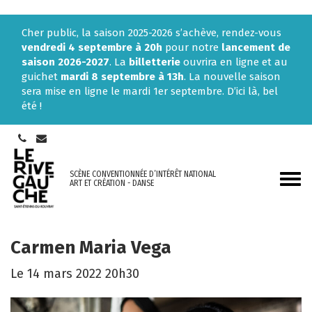
Gestion des traceurs
Cher public, la saison 2025-2026 s’achève, rendez-vous
vendredi 4 septembre à 20h
pour notre
lancement de
saison 2026-2027
. La
billetterie
ouvrira en ligne et au
guichet
mardi 8 septembre à 13h
. La nouvelle saison
sera mise en ligne le mardi 1er septembre. D’ici là, bel
été !
SCÈNE CONVENTIONNÉE D’INTÉRÊT NATIONAL
Aller
ART ET CRÉATION - DANSE
à
la
navi
Carmen Maria Vega
Le
14
mars
2022
20h30