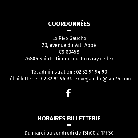
COORDONNÉES
Le Rive Gauche
20, avenue du Val l’Abbé
CS 80458
76806 Saint-Etienne-du-Rouvray cedex
Tél administration : 02 32 91 94 90
Tél billetterie : 02 32 91 94 94
lerivegauche@ser76.com
Lien
vers
le
compte
HORAIRES BILLETTERIE
Facebook
Du mardi au vendredi de 13h00 à 17h30