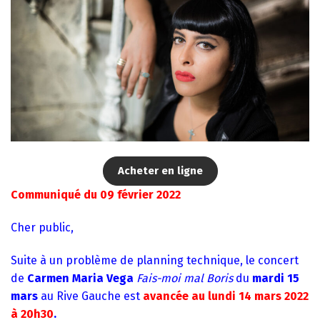
Acheter en ligne
Communiqué du 09 février 2022
Cher public,
Suite à un problème de planning technique, le concert
de
Carmen Maria Vega
Fais-moi mal Boris
du
mardi 15
mars
au Rive Gauche est
avancée au lundi 14 mars 2022
à 20h30
.