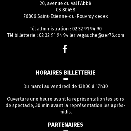
20, avenue du Val l’Abbé
CS 80458
76806 Saint-Etienne-du-Rouvray cedex
Tél administration : 02 32 91 94 90
Tél billetterie : 02 32 91 94 94
lerivegauche@ser76.com
Lien
vers
le
compte
HORAIRES BILLETTERIE
Facebook
Du mardi au vendredi de 13h00 à 17h30
Ouverture une heure avant la représentation les soirs
de spectacle, 30 min avant la représentation les après-
midis.
PARTENAIRES