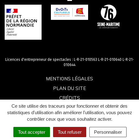
Licences d'entrepreneur de spectacles : L-R-21-010563 L-R-21-010640 L-R-21-
010644
MENTIONS LÉGALES
PLAN DU SITE
CRÉDITS
Ce site utilise des traceurs pour fonctionner et obtenir des
ACCESSIBILITÉ : PARTIELLEMENT CONFORME
statistiques d'utilisation afin améliorer l'utilisation, vous pouvez
contrôler ceux que vous souhaitez activer.
Tout accepter
Tout refuser
Personnaliser