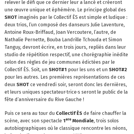
relever le défi que ce dernier leur a lancé et créeront
une œuvre unique et éphémère. Le principe global des
SHOT
imaginés par le Collectif ÈS est simple et ludique :
deux trios, l’un composé des danseurs Julie Laventure,
Antoine Roux-Briffaud, Joan Vercoutere, l’autre, de
Nathalie Pernette, Bouba Landrille Tchouda et Simon
Tanguy, devront écrire, en trois jours, repliés dans leur
studio de répétition respectif, une chorégraphie inédite
selon des règles de jeu communes édictées par le
Collectif ÈS. Soit, un
SHOT#1
pour les uns et un
SHOT#2
pour les autres. Les premières représentations de ces
deux
SHOT
ce vendredi soir, seront donc les dernières,
et leurs uniques spectateur·trice·s seront le public de la
fête d’anniversaire du Rive Gauche !
Puis ce sera au tour du
Collectif ÈS
de faire chauffer la
ere
scène, avec son spectacle
1
Mondiale
, trois solos
autobiographiques où le classique rencontre les néons,