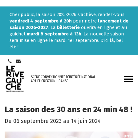
Gestion des traceurs
Cher public, la saison 2025-2026 s’achève, rendez-vous
vendredi 4 septembre à 20h
pour notre
lancement de
saison 2026-2027
. La
billetterie
ouvrira en ligne et au
guichet
mardi 8 septembre à 13h
. La nouvelle saison
sera mise en ligne le mardi 1er septembre. D’ici là, bel
été !
SCÈNE CONVENTIONNÉE D’INTÉRÊT NATIONAL
Aller
ART ET CRÉATION - DANSE
à
la
navi
La saison des 30 ans en 24 min 48 !
Du
06
septembre
2023
au
14
juin
2024