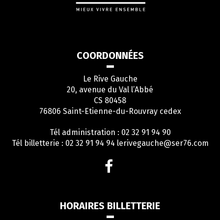
COORDONNÉES
Le Rive Gauche
20, avenue du Val l’Abbé
CS 80458
76806 Saint-Etienne-du-Rouvray cedex
Tél administration : 02 32 91 94 90
Tél billetterie : 02 32 91 94 94
lerivegauche@ser76.com
Lien
vers
le
compte
HORAIRES BILLETTERIE
Facebook