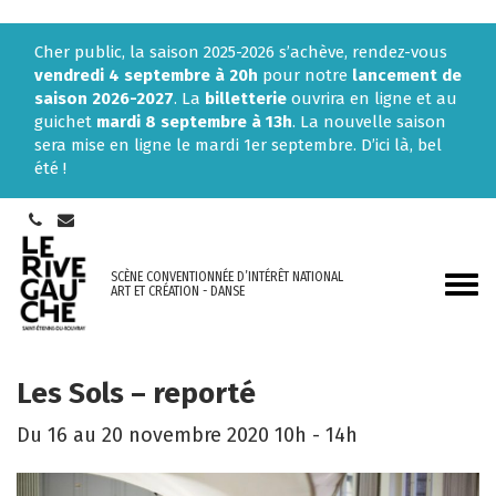
Gestion des traceurs
Cher public, la saison 2025-2026 s’achève, rendez-vous
vendredi 4 septembre à 20h
pour notre
lancement de
saison 2026-2027
. La
billetterie
ouvrira en ligne et au
guichet
mardi 8 septembre à 13h
. La nouvelle saison
sera mise en ligne le mardi 1er septembre. D’ici là, bel
été !
SCÈNE CONVENTIONNÉE D’INTÉRÊT NATIONAL
Aller
ART ET CRÉATION - DANSE
à
la
navi
Les Sols – reporté
Du
16
au
20
novembre
2020
10h - 14h