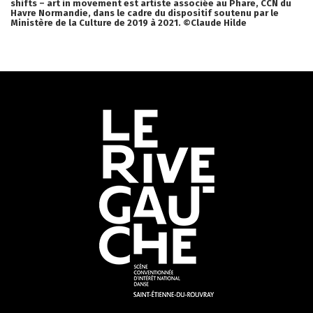
shifts – art in movement est artiste associée au Phare, CCN du
Havre Normandie, dans le cadre du dispositif soutenu par le
Ministère de la Culture de 2019 à 2021. ©Claude Hilde
Informations
utiles