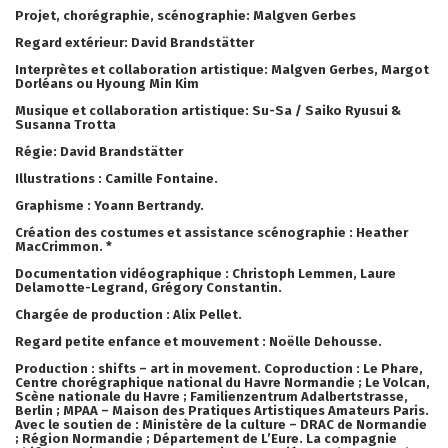
Projet, chorégraphie, scénographie: Malgven Gerbes
Regard extérieur: David Brandstätter
Interprètes et collaboration artistique: Malgven Gerbes, Margot
Dorléans ou Hyoung Min Kim
Musique et collaboration artistique: Su-Sa / Saiko Ryusui &
Susanna Trotta
Régie: David Brandstätter
Illustrations : Camille Fontaine.
Graphisme : Yoann Bertrandy.
Création des costumes et assistance scénographie : Heather
MacCrimmon. *
Documentation vidéographique : Christoph Lemmen, Laure
Delamotte-Legrand, Grégory Constantin.
Chargée de production : Alix Pellet.
Regard petite enfance et mouvement : Noëlle Dehousse.
Production : shifts – art in movement. Coproduction : Le Phare,
Centre chorégraphique national du Havre Normandie ; Le Volcan,
Scène nationale du Havre ; Familienzentrum Adalbertstrasse,
Berlin ; MPAA – Maison des Pratiques Artistiques Amateurs Paris.
Avec le soutien de : Ministère de la culture – DRAC de Normandie
; Région Normandie ; Département de L’Eure. La compagnie