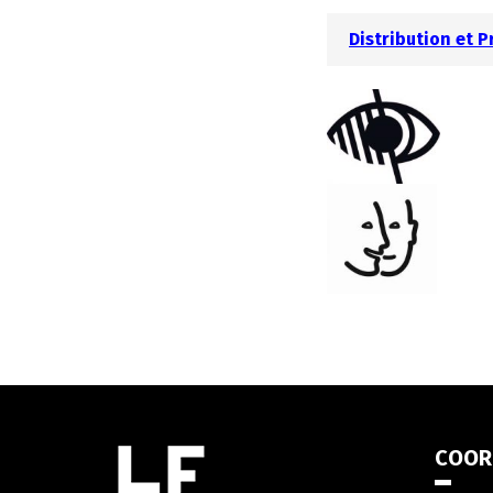
Distribution et 
Informations
COOR