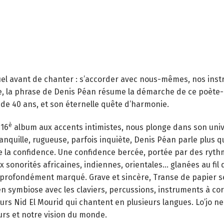
uel avant de chanter : s’accorder avec nous-mêmes, nos inst
le, la phrase de Denis Péan résume la démarche de ce poète
 de 40 ans, et son éternelle quête d’harmonie.
è
 16
album aux accents intimistes, nous plonge dans son univer
ranquille, rugueuse, parfois inquiète, Denis Péan parle plus qu
e la confidence. Une confidence bercée, portée par des rythm
ux sonorités africaines, indiennes, orientales… glanées au fil
t profondément marqué. Grave et sincère, Transe de papier
n symbiose avec les claviers, percussions, instruments à cor
rs Nid El Mourid qui chantent en plusieurs langues. Lo’jo ne
rs et notre vision du monde.