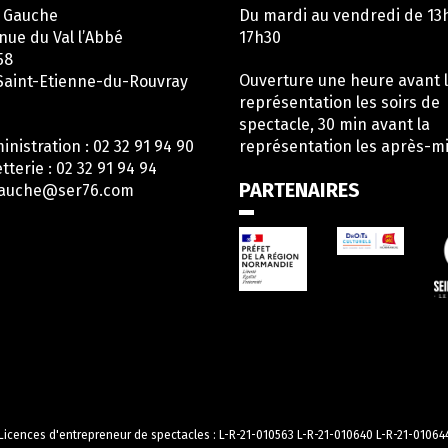
e Gauche
Du mardi au vendredi de 13
nue du Val l’Abbé
17h30
58
Ouverture une heure avant 
Saint-Etienne-du-Rouvray
représentation les soirs de
spectacle, 30 min avant la
inistration : 02 32 91 94 90
représentation les après-mi
etterie : 02 32 91 94 94
PARTENAIRES
gauche@ser76.com
en
rs
ompte
acebook
Licences d'entrepreneur de spectacles : L-R-21-010563 L-R-21-010640 L-R-21-01064