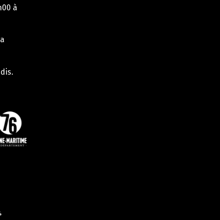
h00 à
la
dis.
4