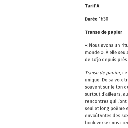
Tarif A
Durée
1h30
Transe de papier
« Nous avons un rit
monde ». À elle seu
de Lo’jo depuis près
Transe de papier
, ce
unique. De sa voix t
souvent sur le ton d
surtout d’ailleurs, a
rencontres qui l’on
seul et long poème e
envoûtantes des sœu
bouleverser nos cœu