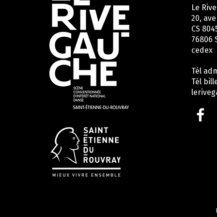
utiles
Le Riv
20, ave
CS 804
76806 
cedex
Tél adm
Tél bill
lerive
Li
ve
le
c
F