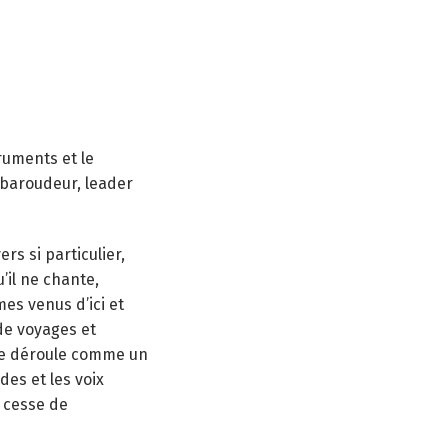
ruments et le
-baroudeur, leader
s si particulier,
’il ne chante,
es venus d’ici et
 de voyages et
 se déroule comme un
des et les voix
 cesse de