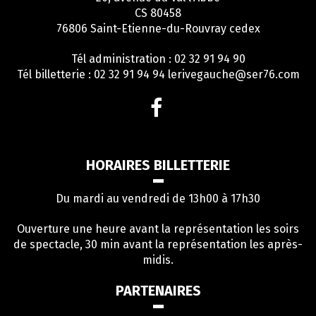
CS 80458
76806 Saint-Etienne-du-Rouvray cedex
Tél administration : 02 32 91 94 90
Tél billetterie : 02 32 91 94 94
lerivegauche@ser76.com
Lien
vers
le
compte
HORAIRES BILLETTERIE
Facebook
Du mardi au vendredi de 13h00 à 17h30
Ouverture une heure avant la représentation les soirs
de spectacle, 30 min avant la représentation les après-
midis.
PARTENAIRES