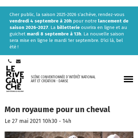
Gestion des traceurs
Cher public, la saison 2025-2026 s’achève, rendez-vous
vendredi 4 septembre à 20h
pour notre
lancement de
saison 2026-2027
. La
billetterie
ouvrira en ligne et au
guichet
mardi 8 septembre à 13h
. La nouvelle saison
sera mise en ligne le mardi 1er septembre. D’ici là, bel
été !
SCÈNE CONVENTIONNÉE D’INTÉRÊT NATIONAL
Aller
ART ET CRÉATION - DANSE
à
la
navi
Mon royaume pour un cheval
Le
27
mai
2021
10h30 - 14h