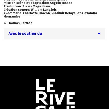
Mise en scène et adaptation:
Angelo Jossec
Traduction:
Alexis Magenham
Création sonore:
William Langlois
Avec: Marie-Charlotte Dracon, Vladimir Delaye, et Alexandra
Hernandez
© Thomas Cartron
Avec le soutien du
Informations
utiles