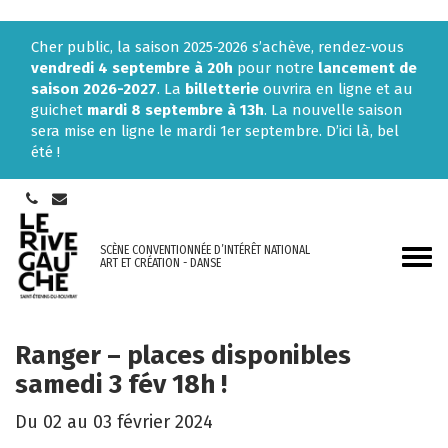
Gestion des traceurs
Cher public, la saison 2025-2026 s’achève, rendez-vous
vendredi 4 septembre à 20h
pour notre
lancement de
saison 2026-2027
. La
billetterie
ouvrira en ligne et au
guichet
mardi 8 septembre à 13h
. La nouvelle saison
sera mise en ligne le mardi 1er septembre. D’ici là, bel
été !
SCÈNE CONVENTIONNÉE D’INTÉRÊT NATIONAL
Aller
ART ET CRÉATION - DANSE
à
la
navi
Ranger – places disponibles
samedi 3 fév 18h !
Du
02
au
03
février
2024