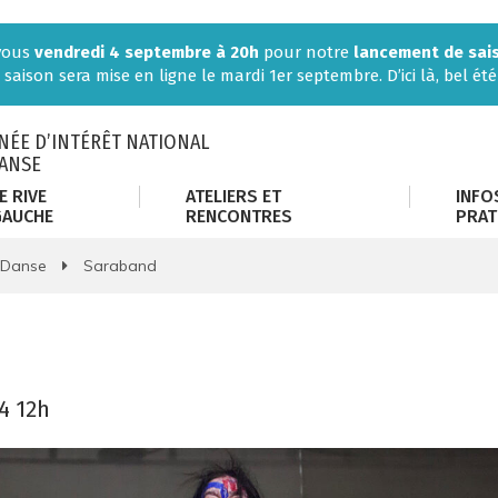
-vous
vendredi 4 septembre à 20h
pour notre
lancement de sai
 saison sera mise en ligne le mardi 1er septembre. D’ici là, bel été 
ÉE D’INTÉRÊT NATIONAL
DANSE
E RIVE
ATELIERS ET
INFO
GAUCHE
RENCONTRES
PRAT
Danse
Saraband
4
12h