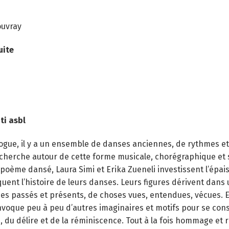
ouvray
uite
ti asbl
ogue, il y a un ensemble de danses anciennes, de rythmes et 
cherche autour de cette forme musicale, chorégraphique et 
oème dansé, Laura Simi et Erika Zueneli investissent l’épai
quent l’histoire de leurs danses. Leurs figures dérivent dan
es passés et présents, de choses vues, entendues, vécues. E
voque peu à peu d’autres imaginaires et motifs pour se const
 du délire et de la réminiscence. Tout à la fois hommage et 