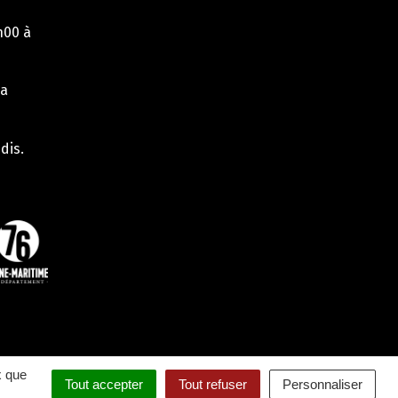
h00 à
la
dis.
x que
Tout accepter
Tout refuser
Personnaliser