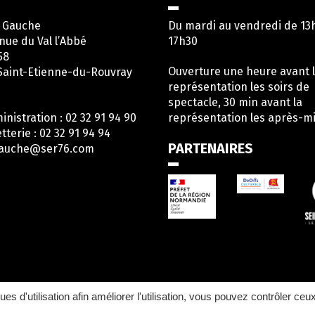
e Gauche
Du mardi au vendredi de 13
nue du Val l’Abbé
17h30
58
Ouverture une heure avant 
Saint-Etienne-du-Rouvray
représentation les soirs de
spectacle, 30 min avant la
inistration : 02 32 91 94 90
représentation les après-mi
etterie : 02 32 91 94 94
PARTENAIRES
gauche@ser76.com
en
rs
ompte
acebook
ques d'utilisation afin améliorer l'utilisation, vous pouvez contrôler ceu