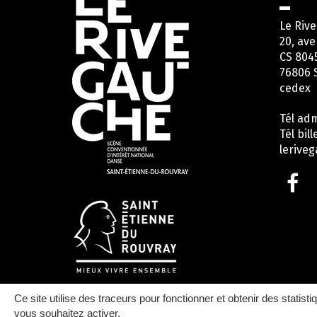
utiles
Le Riv
20, ave
CS 804
76806 
cedex
Tél adm
Tél bill
lerive
Li
ve
le
c
F
Ce site utilise des traceurs pour fonctionner et obtenir des statisti
vous souhaitez activer.