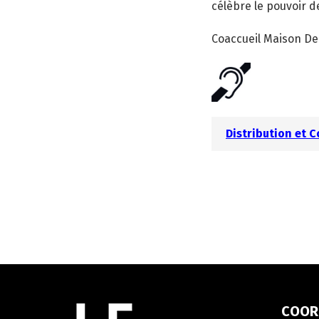
célèbre le pouvoir d
Coaccueil Maison De
Distribution et 
Informations
COOR