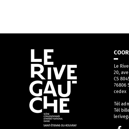
Informations
COOR
utiles
Le Riv
20, ave
CS 804
76806 
cedex
Tél adm
Tél bill
lerive
Li