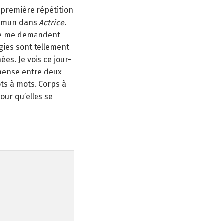
 première répétition
ommun dans
Actrice
.
 ne me demandent
rgies sont tellement
es. Je vois ce jour-
mmense entre deux
ots à mots. Corps à
our qu’elles se