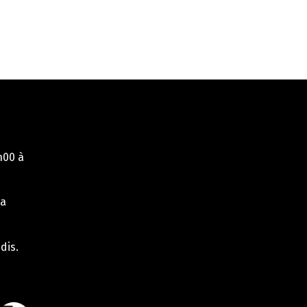
h00 à
la
dis.