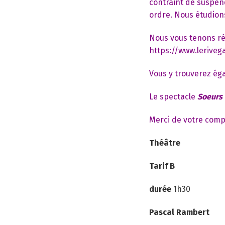
contraint de suspend
ordre. Nous étudions
Nous vous tenons ré
https://www.lerive
Vous y trouverez ég
Le spectacle
Soeurs
Merci de votre compr
Théâtre
Tarif B
durée
1h30
Pascal Rambert