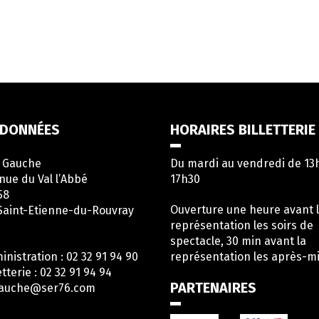
DONNÉES
HORAIRES BILLETTERIE
e Gauche
Du mardi au vendredi de 13
nue du Val l’Abbé
17h30
58
Ouverture une heure avant 
Saint-Etienne-du-Rouvray
représentation les soirs de
spectacle, 30 min avant la
inistration : 02 32 91 94 90
représentation les après-mi
etterie : 02 32 91 94 94
PARTENAIRES
gauche@ser76.com
en