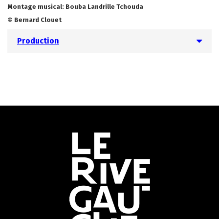
Montage musical:
Bouba Landrille Tchouda
© Bernard Clouet
Production
Informations
utiles