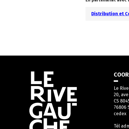
En partenariat avec 
Distribution et 
Informations
COOR
utiles
Le Riv
20, ave
CS 804
76806 
cedex
Tél adm