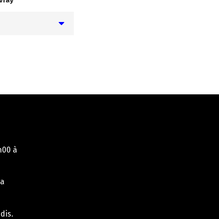
vray
h00 à
la
dis.