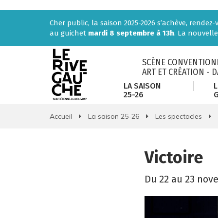
Gestion des traceurs
Cher public, la saison 2025-2026 s’achève, rendez
au guichet
mardi 8 septembre à 13h
. La nouvelle
SCÈNE CONVENTIONN
ART ET CRÉATION - 
LA SAISON
L
25-26
Accueil
La saison 25-26
Les spectacles
Victoire
Du
22
au
23
nov