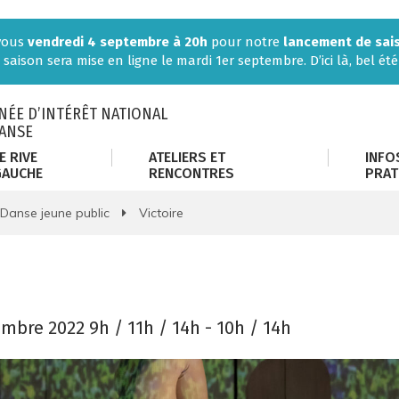
-vous
vendredi 4 septembre à 20h
pour notre
lancement de sai
 saison sera mise en ligne le mardi 1er septembre. D’ici là, bel été 
ÉE D’INTÉRÊT NATIONAL
DANSE
E RIVE
ATELIERS ET
INFO
GAUCHE
RENCONTRES
PRAT
Danse jeune public
Victoire
embre
2022
9h / 11h / 14h - 10h / 14h