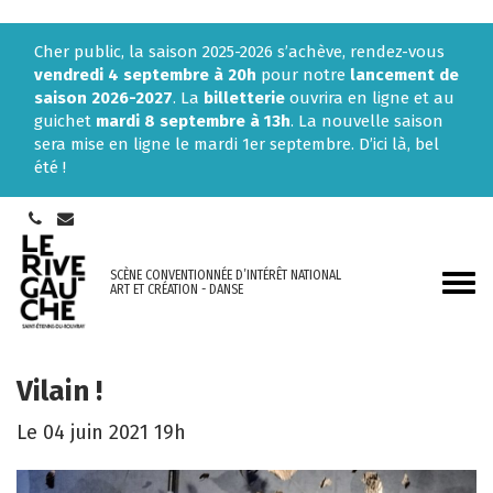
Gestion des traceurs
Cher public, la saison 2025-2026 s’achève, rendez-vous
vendredi 4 septembre à 20h
pour notre
lancement de
saison 2026-2027
. La
billetterie
ouvrira en ligne et au
guichet
mardi 8 septembre à 13h
. La nouvelle saison
sera mise en ligne le mardi 1er septembre. D’ici là, bel
été !
SCÈNE CONVENTIONNÉE D’INTÉRÊT NATIONAL
Aller
ART ET CRÉATION - DANSE
à
la
navi
Vilain !
Le
04
juin
2021
19h