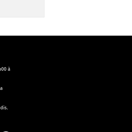
h00 à
la
dis.