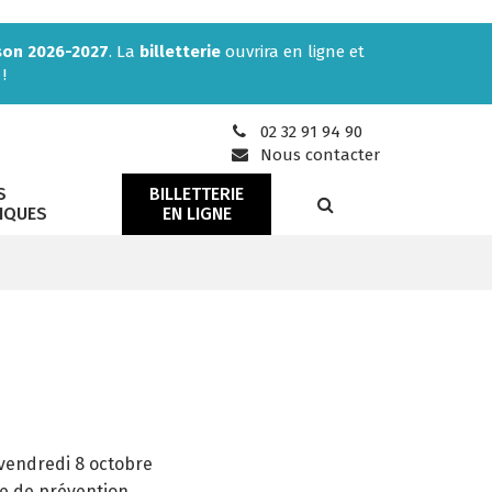
son 2026-2027
. La
billetterie
ouvrira en ligne et
!
02 32 91 94 90
Nous contacter
S
BILLETTERIE
RECHERCHE
IQUES
EN LIGNE
 vendredi 8 octobre
se de prévention