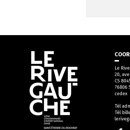
Informations
COOR
utiles
Le Riv
20, ave
CS 804
76806 
cedex
Tél adm
Tél bill
lerive