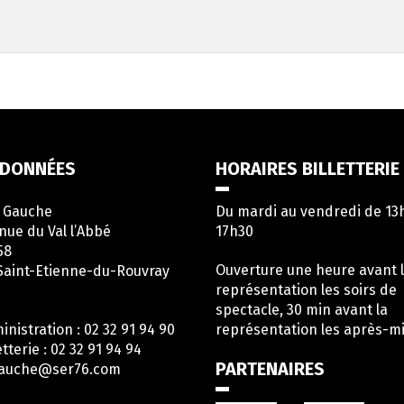
DONNÉES
HORAIRES BILLETTERIE
e Gauche
Du mardi au vendredi de 13
nue du Val l’Abbé
17h30
58
Ouverture une heure avant 
Saint-Etienne-du-Rouvray
représentation les soirs de
spectacle, 30 min avant la
inistration : 02 32 91 94 90
représentation les après-mi
etterie : 02 32 91 94 94
PARTENAIRES
gauche@ser76.com