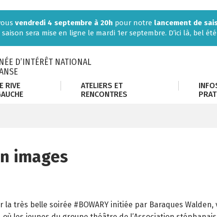
-vous
vendredi 4 septembre à 20h
pour notre
lancement de sai
 saison sera mise en ligne le mardi 1er septembre. D’ici là, bel été 
ÉE D’INTÉRÊT NATIONAL
DANSE
E RIVE
ATELIERS ET
INFO
GAUCHE
RENCONTRES
PRAT
en images
r la très belle soirée #BOWARY initiée par Baraques Walden,
 où les jeunes du groupe théâtre de l’Association stéphanai