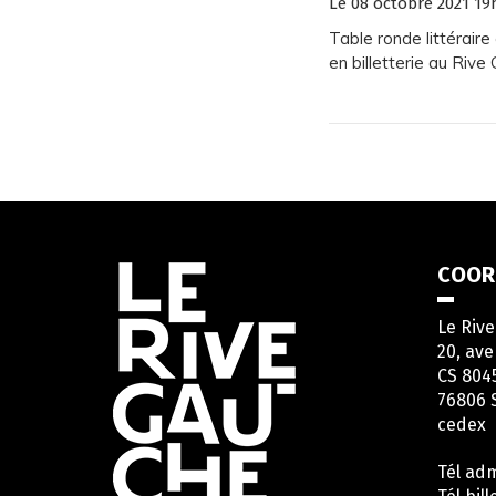
Le
08
octobre
2021
19
Table ronde littéraire
en billetterie au Rive
Informations
COOR
utiles
Le Riv
20, ave
CS 804
76806 
cedex
Tél adm