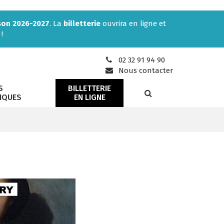
son 2026-2027
. La
billetterie
ouvrira en ligne et
!
02 32 91 94 90
Nous contacter
S
BILLETTERIE
RECHERCHE
IQUES
EN LIGNE