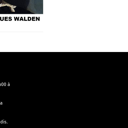
h00 à
la
dis.