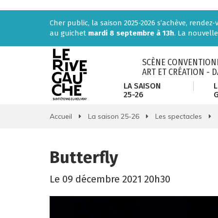
Gestion des traceurs
Cher public, la saison 2025-2026 s’achève, rendez
au guichet
mardi 8 septembre à 13h
. La nouvelle
SCÈNE CONVENTIONN
ART ET CRÉATION - 
LA SAISON
L
25-26
Accueil
La saison 25-26
Les spectacles
Butterfly
Le
09
décembre
2021
20h30