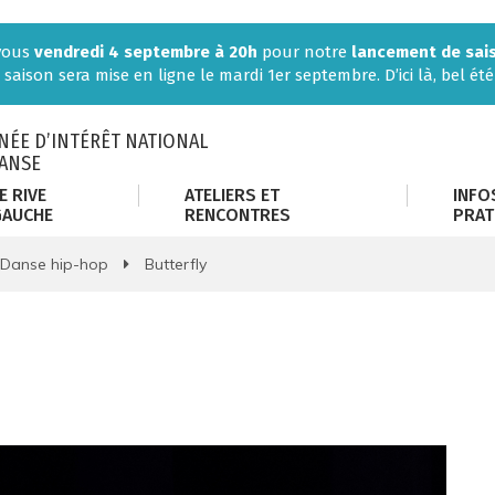
-vous
vendredi 4 septembre à 20h
pour notre
lancement de sai
 saison sera mise en ligne le mardi 1er septembre. D’ici là, bel été 
ÉE D’INTÉRÊT NATIONAL
DANSE
E RIVE
ATELIERS ET
INFO
GAUCHE
RENCONTRES
PRAT
Danse hip-hop
Butterfly