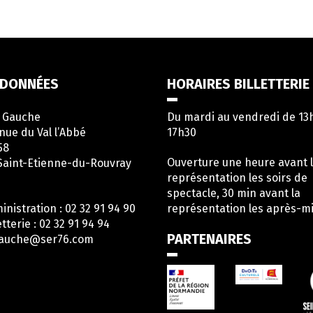
DONNÉES
HORAIRES BILLETTERIE
e Gauche
Du mardi au vendredi de 13
nue du Val l’Abbé
17h30
58
Ouverture une heure avant 
Saint-Etienne-du-Rouvray
représentation les soirs de
spectacle, 30 min avant la
inistration : 02 32 91 94 90
représentation les après-mi
etterie : 02 32 91 94 94
PARTENAIRES
gauche@ser76.com
en
rs
ompte