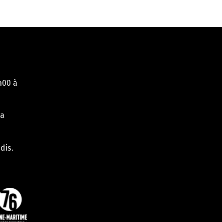
h00 à
la
dis.