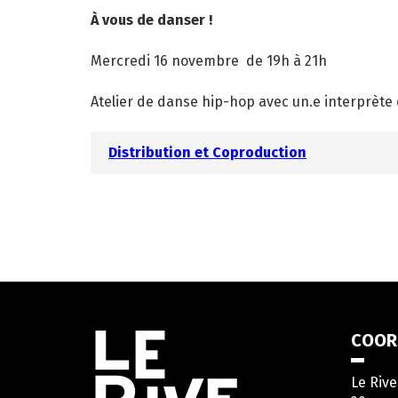
À vous de danser !
Mercredi 16 novembre de 19h à 21h
Atelier de danse hip-hop avec un.e interprète 
Distribution et Coproduction
Informations
COOR
utiles
Le Riv