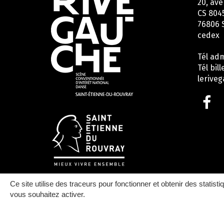
20, ave
CS 804
76806 
cedex
Tél adm
Tél bill
lerive
Li
ve
le
c
F
Ce site utilise des traceurs pour fonctionner et obtenir des statisti
vous souhaitez activer.
MENTIONS LÉGALES