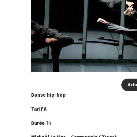
Ache
Danse hip-hop
Tarif A
Durée
1h