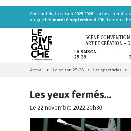
Gestion des traceurs
Cher public, la saison 2025-2026 s’achève, rendez
au guichet
mardi 8 septembre à 13h
. La nouvelle
SCÈNE CONVENTIONN
ART ET CRÉATION - 
LA SAISON
L
25-26
Accueil
La saison 25-26
Les spectacles
Les yeux fermés…
Le
22
novembre
2022
20h30