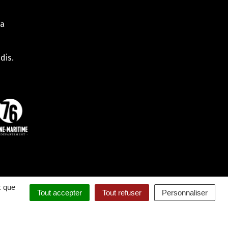
la
dis.
x que
Tout accepter
Tout refuser
Personnaliser
4
RTIELLEMENT CONFORME