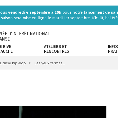
-vous
vendredi 4 septembre à 20h
pour notre
lancement de sai
 saison sera mise en ligne le mardi 1er septembre. D’ici là, bel été 
ÉE D’INTÉRÊT NATIONAL
DANSE
E RIVE
ATELIERS ET
INFO
GAUCHE
RENCONTRES
PRAT
Danse hip-hop
Les yeux fermés…