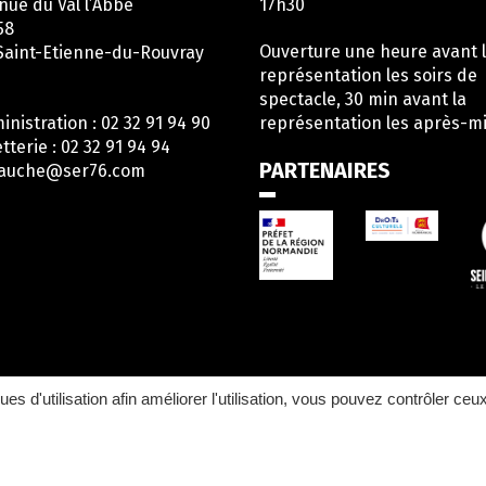
nue du Val l’Abbé
17h30
58
Ouverture une heure avant 
Saint-Etienne-du-Rouvray
représentation les soirs de
spectacle, 30 min avant la
inistration : 02 32 91 94 90
représentation les après-mi
etterie : 02 32 91 94 94
PARTENAIRES
gauche@ser76.com
en
rs
ompte
acebook
ques d'utilisation afin améliorer l'utilisation, vous pouvez contrôler ceu
Licences d'entrepreneur de spectacles : L-R-21-010563 L-R-21-010640 L-R-21-01064
PLAN DU SITE
CRÉDITS
ACCESSIBILITÉ : PA